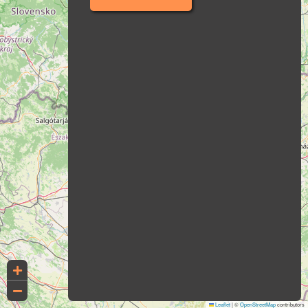
Leaflet
|
©
OpenStreetMap
contributors